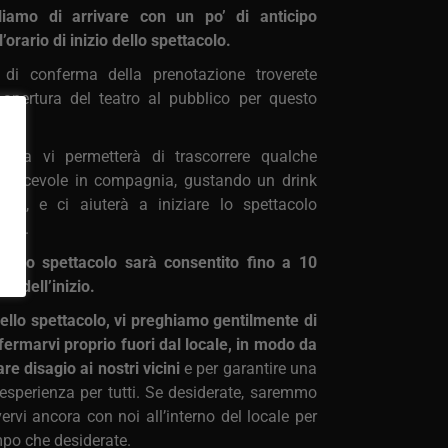
liamo di arrivare con un po’ di anticipo
l’orario di inizio dello spettacolo.
l di conferma della prenotazione troverete
i apertura del teatro al pubblico per questo
prima vi permetterà di trascorrere qualche
iacevole in compagnia, gustando un drink
llità, e ci aiuterà a iniziare lo spettacolo
nte.
o allo spettacolo sarà consentito fino a 10
ma dell’inizio.
dello spettacolo, vi preghiamo gentilmente di
 fermarvi proprio fuori dal locale, in modo da
re disagio ai nostri vicini
e per garantire una
esperienza per tutti. Se desiderate, saremmo
avervi ancora con noi all’interno del locale per
empo che desiderate.