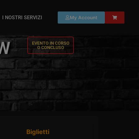
I NOSTRI SERVIZI
My Account
OW
EVENTO IN CORSO
O CONCLUSO
Biglietti