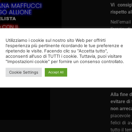
Vi consig
rispetto al
Nell’emai
l’orario d
evento.
Utilizziamo i cookie sul nostro sito Web per offrirti
l'esperienza più pertinente ricordando le tue preferenze e
Arrivare 
ripetendo le visite. Facendo clic su "Accetta tutto",
momento p
acconsenti all'uso di TUTTI i cookie. Tuttavia, puoi visitare
in tranqui
"Impostazioni cookie" per fornire un consenso controllato.
puntualme
Cookie Settings
Accept All
L’ingress
minuti pri
Alla fine 
evitare di
non arreca
piacevole 
felici di 
tutto il t