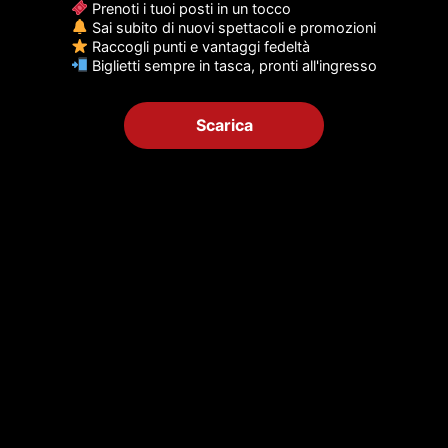
Prenoti i tuoi posti in un tocco
un consenso controllato.
Sai subito di nuovi spettacoli e promozioni
Raccogli punti e vantaggi fedeltà
Cookie Settings
Accept All
Biglietti sempre in tasca, pronti all'ingresso
Scarica
Monologhi e racconti Comici
Regia di Fabio Rossini