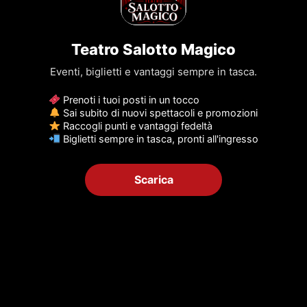
Utilizziamo i cookie sul nostro sito Web per offrirti
Teatro Salotto Magico
l'esperienza più pertinente ricordando le tue
preferenze e ripetendo le visite. Facendo clic su
Eventi, biglietti e vantaggi sempre in tasca.
"Accetta tutto", acconsenti all'uso di TUTTI i cookie.
Tuttavia, puoi visitare "Impostazioni cookie" per fornire
Prenoti i tuoi posti in un tocco
un consenso controllato.
Sai subito di nuovi spettacoli e promozioni
Raccogli punti e vantaggi fedeltà
Cookie Settings
Accept All
Biglietti sempre in tasca, pronti all'ingresso
Scarica
Un nuovo format, con un taglio moderno e dinamico, un
vero e proprio programma tv, da gustarvi live, che
propone al pubblico un susseguirsi di rubriche in stile
cabarettistico, satirico e umoristico intervallate da