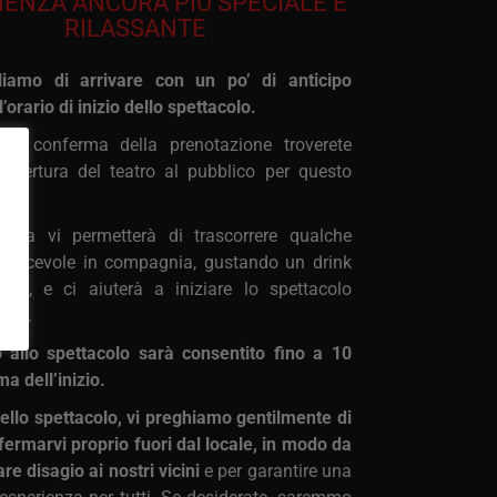
IENZA ANCORA PIÙ SPECIALE E
RILASSANTE
liamo di arrivare con un po’ di anticipo
l’orario di inizio dello spettacolo.
l di conferma della prenotazione troverete
i apertura del teatro al pubblico per questo
prima vi permetterà di trascorrere qualche
iacevole in compagnia, gustando un drink
llità, e ci aiuterà a iniziare lo spettacolo
nte.
o allo spettacolo sarà consentito fino a 10
ma dell’inizio.
dello spettacolo, vi preghiamo gentilmente di
 fermarvi proprio fuori dal locale, in modo da
re disagio ai nostri vicini
e per garantire una