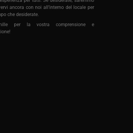
esperienza per tutti. Se desiderate, saremmo
avervi ancora con noi all’interno del locale per
empo che desiderate.
mille per la vostra comprensione e
ione!