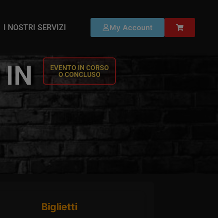
I NOSTRI SERVIZI
My Account
 IN
EVENTO IN CORSO
O CONCLUSO
Biglietti