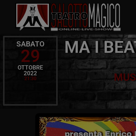
MA I BE
SABATO
29
OTTOBRE
2022
MUSI
21:30