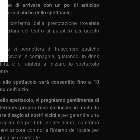
liamo di arrivare con un po’ di anticipo
l’orario di inizio dello spettacolo.
l di conferma della prenotazione troverete
i apertura del teatro al pubblico per questo
prima vi permetterà di trascorrere qualche
iacevole in compagnia, gustando un drink
llità, e ci aiuterà a iniziare lo spettacolo
nte.
o allo spettacolo sarà consentito fino a 10
ma dell’inizio.
dello spettacolo, vi preghiamo gentilmente di
 fermarvi proprio fuori dal locale, in modo da
re disagio ai nostri vicini
e per garantire una
esperienza per tutti. Se desiderate, saremmo
avervi ancora con noi all’interno del locale per
empo che desiderate.