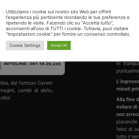
Vi consig
Utilizziamo i cookie sul nostro sito Web per offrirti
rispetto al
l'esperienza più pertinente ricordando le tue preferenze e
ripetendo le visite. Facendo clic su "Accetta tutto",
Nell’emai
acconsenti all'uso di TUTTI i cookie. Tuttavia, puoi visitare
l’orario d
"Impostazioni cookie" per fornire un consenso controllato.
evento.
Cookie Settings
Accept All
Arrivare 
momento p
in tranqui
puntualme
L’ingress
atles, dal fumoso Cavern
minuti pri
mmagini, cambi di abito,
otto!
Alla fine 
evitare di
non arreca
piacevole 
felici di 
tutto il t