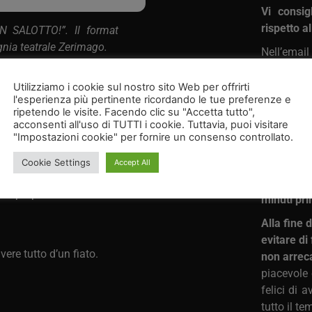
Vi consig
rispetto al
N SALOTTO!”. Il format
gnia teatrale Zerimago.
Nell’emai
l’orario d
soltanto… indaga.
evento.
Utilizziamo i cookie sul nostro sito Web per offrirti
 la classica atmosfera da
l'esperienza più pertinente ricordando le tue preferenze e
Arrivare 
ripetendo le visite. Facendo clic su "Accetta tutto",
acconsenti all'uso di TUTTI i cookie. Tuttavia, puoi visitare
momento p
ico diventa una vera sala
"Impostazioni cookie" per fornire un consenso controllato.
in tranqui
aggi, scavare nelle loro
puntualme
Cookie Settings
Accept All
re.
L’ingress
 la propria soluzione –
minuti pri
Alla fine 
evitare di
vere tutto d’un fiato.
non arreca
piacevole 
felici di 
tutto il t