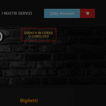
I NOSTRI SERVIZI
My Account
O
EVENTO IN CORSO
O CONCLUSO
Biglietti