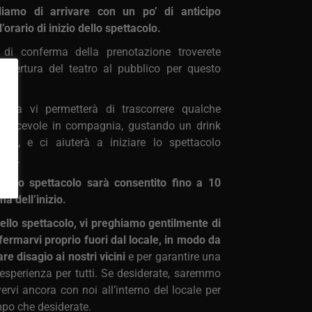
liamo di arrivare con un po’ di anticipo
l’orario di inizio dello spettacolo.
l di conferma della prenotazione troverete
i apertura del teatro al pubblico per questo
prima vi permetterà di trascorrere qualche
iacevole in compagnia, gustando un drink
llità, e ci aiuterà a iniziare lo spettacolo
nte.
o allo spettacolo sarà consentito fino a 10
ma dell’inizio.
dello spettacolo, vi preghiamo gentilmente di
 fermarvi proprio fuori dal locale, in modo da
re disagio ai nostri vicini
e per garantire una
esperienza per tutti. Se desiderate, saremmo
avervi ancora con noi all’interno del locale per
empo che desiderate.