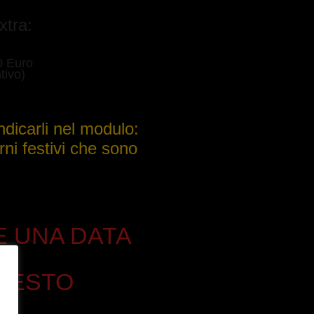
xtra:
0 Euro
tivo)
indicarli nel modulo:
rni festivi che sono
E UNA DATA
PRESTO