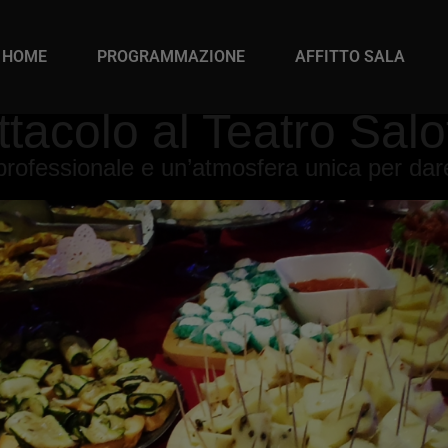
HOME
PROGRAMMAZIONE
AFFITTO SALA
ttacolo al Teatro Sal
rofessionale e un’atmosfera unica per dare