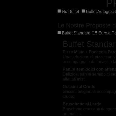
P
No Buffet
Buffet Autogesti
Le Nostre Proposte di
Buffet Standard (15 Euro a P
Buffet Standa
Pizze Miste + Focaccia Farc
Una selezione di pizze con v
accompagnate da focaccia far
Panini semidolci con affetta
Deliziosi panini semidolci ser
affettati misti.
Grissini al Crudo
Grissini artigianali accompag
crudo.
Bruschette al Lardo
Bruschette croccanti ricopert
aromatico.