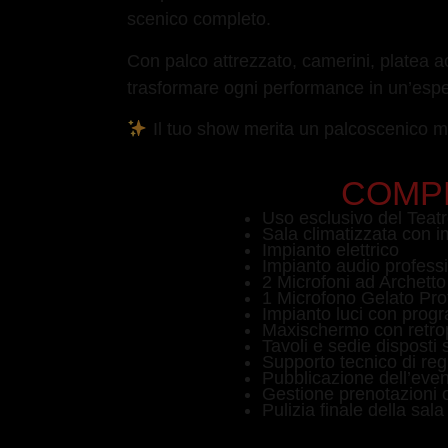
scenico completo.
Con palco attrezzato, camerini, platea acc
trasformare ogni performance in un’espe
Il tuo show merita un palcoscenico m
COMPR
Uso esclusivo del Teat
Sala climatizzata con 
Impianto elettrico
Impianto audio profess
2 Microfoni ad Archetto
1 Microfono Gelato Pro
Impianto luci con prog
Maxischermo con retrop
Tavoli e sedie disposti 
Supporto tecnico di reg
Pubblicazione dell’even
Gestione prenotazioni o
Pulizia finale della sala