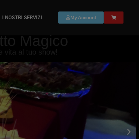
I NOSTRI SERVIZI
My Account
otto Magico
 vita al tuo show!