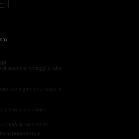
ET
ona)
ggi
di salumi e formaggi di alta
rate con ingredienti freschi e
tte per ogni occasione.
 varietà di condimenti.
ella al pomodoro e