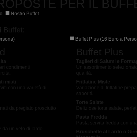
ROPOSTE PER IL BUFF
to
Nostro Buffet
 Buffet:
ersona)
Buffet Plus (16 Euro a Pers
rd
Buffet Plus
ita
Taglieri di Salumi e Forma
ari condimenti
Un assortimento selezionato 
cita.
qualità.
ti misti
Frittatine Miste
viti con una varietà di
Variazione di frittatine prepa
saporiti.
Torte Salate
nati da pregiato prosciutto
Deliziose torte salate, perfe
Pasta Fredda
Pasta servita fredda con una
e da un velo di lardo
Bruschette al Lardo o Gir